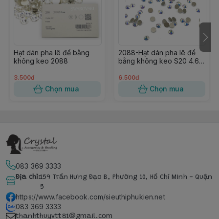
Hạt dán pha lê đế bằng
2088-Hạt dán pha lê đế
không keo 2088
bằng không keo S20 4.6-
4.8mm
3.500đ
6.500đ
Chọn mua
Chọn mua
083 369 3333
Địa chỉ
:
159 Trần Hưng Đạo B, Phường 10, Hồ Chí Minh - Quận
5
https://www.facebook.com/sieuthiphukien.net
083 369 3333
thanhthuyvtt81@gmail.com