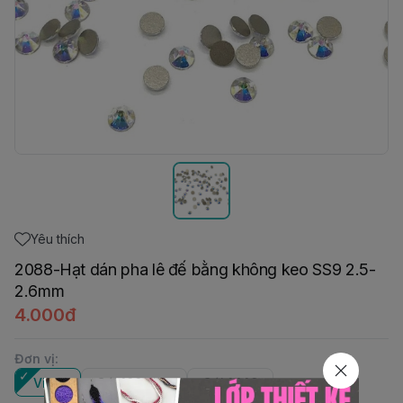
Yêu thích
2088-Hạt dán pha lê đế bằng không keo SS9 2.5-
2.6mm
4.000đ
Đơn vị
:
Viên
Gói 100 viên
Gói 1440