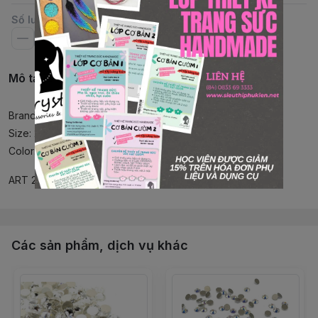
Số lượng
Mô tả chi tiết
Brand: Swarovski
Size: 2.5-2.6mm
Color: Crystal AB
ART 2088
Các sản phẩm, dịch vụ khác