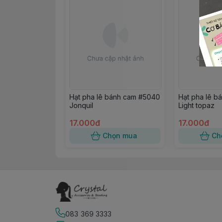
Hạt pha lê bánh cam #5040
Hạt pha lê b
Jonquil
Light topaz
17.000đ
17.000đ
Chọn mua
Ch
083 369 3333