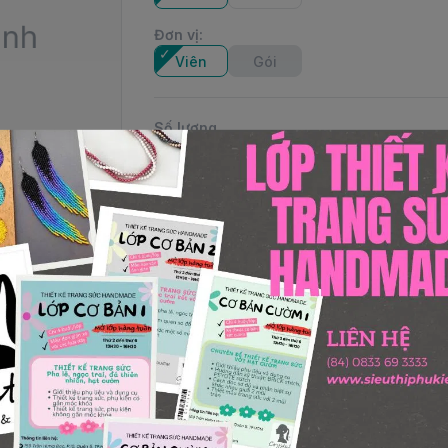
Đơn vị
:
Viên
Gói
Số lượng
Thêm giỏ hàng
lShape: RoundStyle: #5000Brand: SwarovskiCountry of Orig