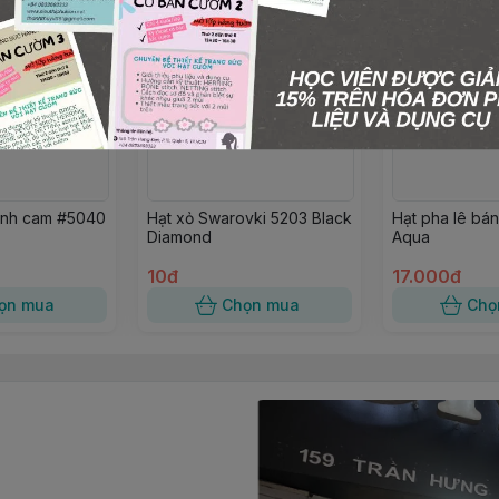
ánh cam #5040
Hạt xỏ Swarovki 5203 Black
Hạt pha lê bá
Diamond
Aqua
10đ
17.000đ
ọn mua
Chọn mua
Chọ