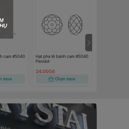
nh cam #5040
Hạt pha lê bánh cam #5040
Hạt pha lê Swa
Peridot
vuông #5601 Cr
24.000đ
25.000đ
n mua
Chọn mua
Chọn