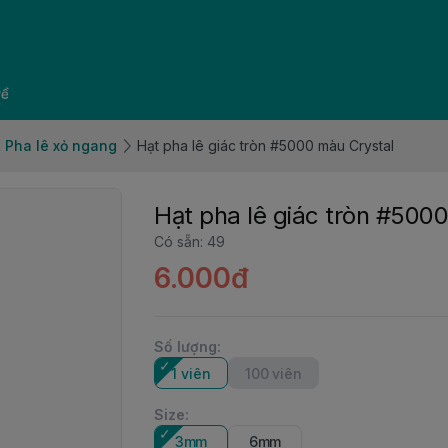
về
 Pha lê xỏ ngang
Hạt pha lê giác tròn #5000 màu Crystal
Hạt pha lê giác tròn #500
Có sẵn
:
49
6.000đ
Số lượng
:
1 viên
100 viên
Size
:
3mm
6mm