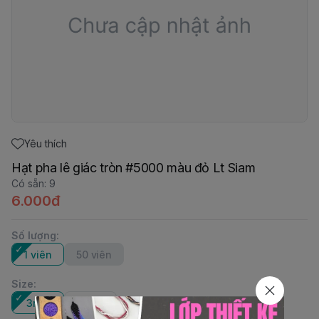
Yêu thích
Hạt pha lê giác tròn #5000 màu đỏ Lt Siam
Có sẵn
:
9
6.000đ
Số lượng
:
1 viên
50 viên
Size
:
3mm
8mm