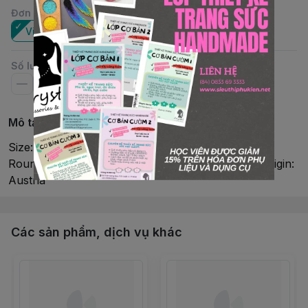
Đơn vị
:
Viên
Gói
Số lượng
Mô tả chi tiết
Size: 3mmColor: Light SiamMaterial: CrystalShape:
RoundStyle: #5000Brand: SwarovskiCountry of Origin:
Austria
Các sản phẩm, dịch vụ khác