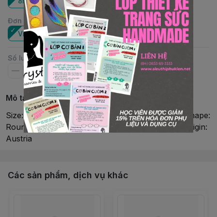
8mm
Đơn vị
:
Viên
Số lượng
Mô tả chi tiết
Size: 8mmColor: Chrysolite OpalMaterial: CrystalShape:
RoundStyle: #5000Brand: SwarovskiCountry of Origin:
Austria
Các sản phẩm, dịch vụ khác