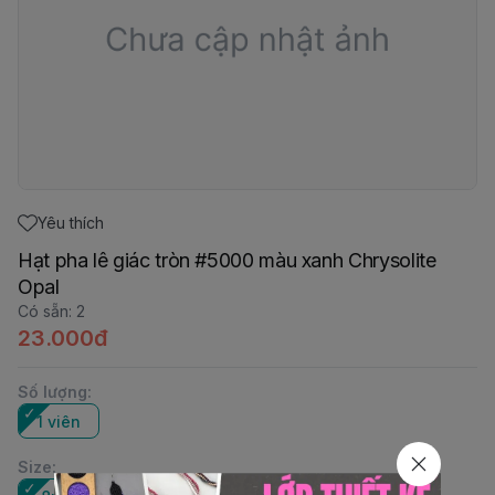
Yêu thích
Hạt pha lê giác tròn #5000 màu xanh Chrysolite
Opal
Có sẵn
:
2
23.000đ
Số lượng
:
1 viên
Size
: