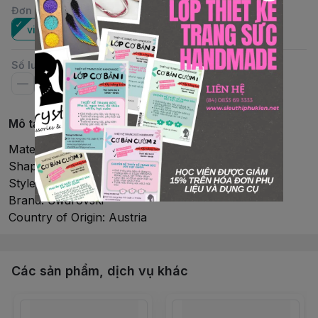
Đơn vị
:
viên
Số lượng
Mô tả chi tiết
Material: Crystal
Shape: Round
Style: #5621
Brand: Swarovski
Country of Origin: Austria
Các sản phẩm, dịch vụ khác