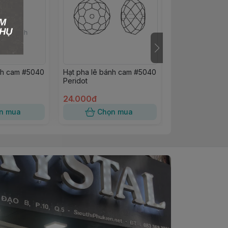
nh cam #5040
Hạt pha lê bánh cam #5040
Hạt pha lê Swa
Peridot
vuông #5601 Cr
24.000đ
25.000đ
n mua
Chọn mua
Chọn