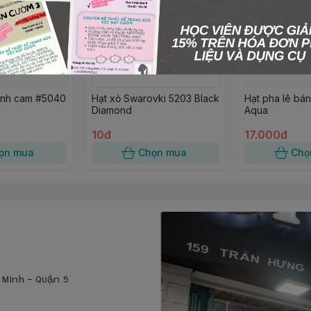
ánh cam #5040
Hạt xỏ Swarovki 5203 Black
Hạt pha lê bá
Diamond
Aqua
10đ
17.000đ
ọn mua
Chọn mua
Chọ
í Minh - Quận 5