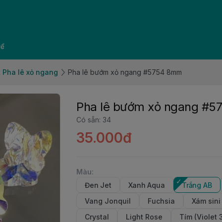
về
 Pha lê xỏ ngang
Pha lê bướm xỏ ngang #5754 8mm
Pha lê bướm xỏ ngang #
Có sẵn
:
34
35.000đ
Màu
:
Đen Jet
Xanh Aqua
Trắng AB
Vang Jonquil
Fuchsia
Xám sini
Crystal
Light Rose
Tím (Violet 