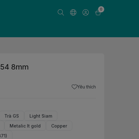
0
5754 8mm
Yêu thích
Trà GS
Light Siam
Metalic lt gold
Copper
371)