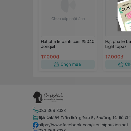
Hạt pha lê bánh cam #5040
Hạt pha lê b
Jonquil
Light topaz
17.000đ
17.000đ
Chọn mua
Ch
083 369 3333
Địa chỉ
:
159 Trần Hưng Đạo B, Phường 10, Hồ Ch
https://www.facebook.com/sieuthiphukien.net
083 369 3333