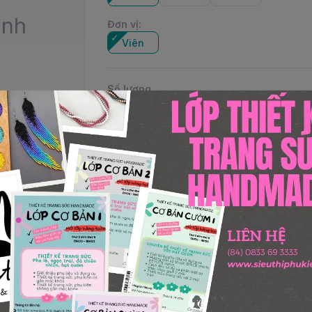
Đơn vị
:
Viên
Số lượng
Thêm giỏ hàng
alShape: RoundStyle: #5000Brand: SwarovskiCountry of Ori