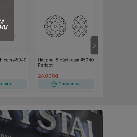
nh cam #5040
Hạt pha lê bánh cam #5040
Hạt pha lê Swa
Peridot
vuông #5601 Cr
24.000đ
25.000đ
n mua
Chọn mua
Chọn