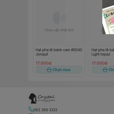
Hạt pha lê bánh cam #5040
Hạt pha lê b
Jonquil
Light topaz
17.000đ
17.000đ
Chọn mua
Ch
083 369 3333