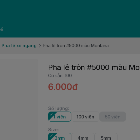
về
 Pha lê xỏ ngang
Pha lê tròn #5000 màu Montana
Pha lê tròn #5000 màu Mo
Có sẵn
:
100
6.000đ
Số lượng
:
1 viên
100 viên
50 viên
Size
:
3mm
4mm
5mm