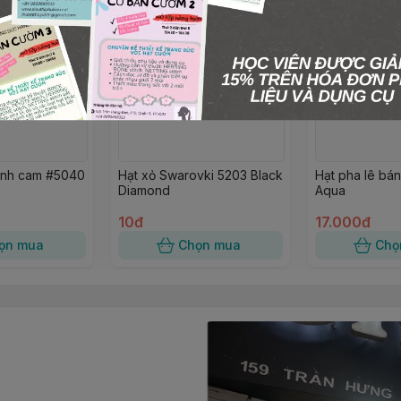
ánh cam #5040
Hạt xỏ Swarovki 5203 Black
Hạt pha lê bá
Diamond
Aqua
10đ
17.000đ
ọn mua
Chọn mua
Chọ