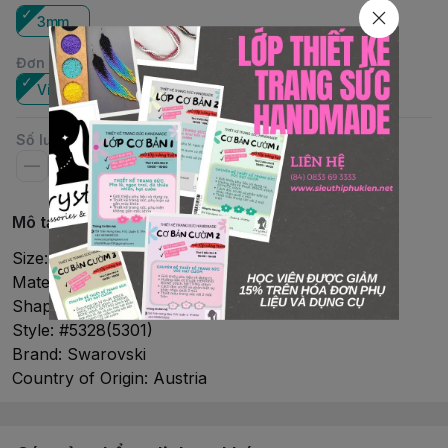
3mm
Đơn vị
:
Viên
Số lượng
Mô tả chi tiết
Size: 3mm
Material: Crystal
Shape: Bicone
Style: #5328(5301)
Brand: Swarovski
Country of Origin: Austria