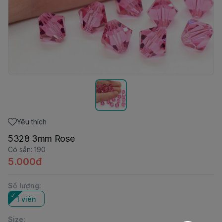
Yêu thích
5328 3mm Rose
Có sẵn
:
190
5.000đ
Số lượng
:
1 viên
Size
: