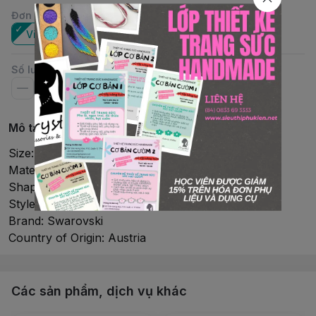
Đơn vị
:
Viên
Gói
Số lượng
Mô tả chi tiết
Size: 4mm
Material: Crystal
Shape: Bicone
Style: #5328(5301)
Brand: Swarovski
Country of Origin: Austria
Các sản phẩm, dịch vụ khác