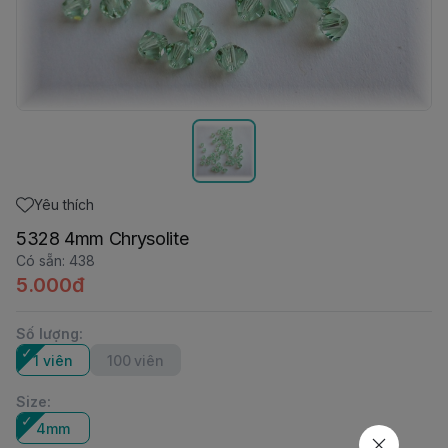
Yêu thích
5328 4mm Chrysolite
Có sẵn
:
438
5.000đ
Số lượng
:
1 viên
100 viên
Size
:
4mm