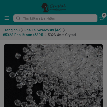
0
Trang chủ
Pha Lê Swarovski (Áo)
#5328 Pha lê nón (5301)
5328 4mm Crystal