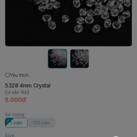
Yêu thích
5328 4mm Crystal
Có sẵn
:
943
5.000đ
Số lượng
:
1 viên
100 viên
Size
: