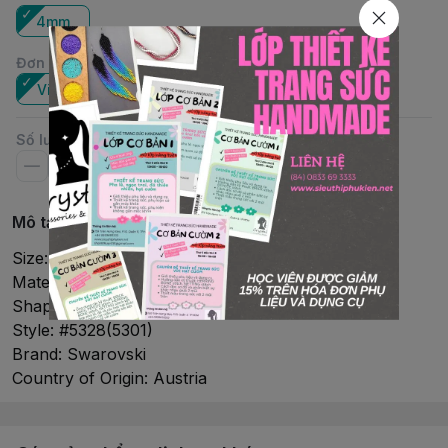
4mm
Đơn vị
:
Viên
Gói
Số lượng
Mô tả chi tiết
Size: 4mm
Material: Crystal
Shape: Bicone
Style: #5328(5301)
Brand: Swarovski
Country of Origin: Austria