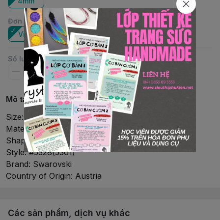
4mm
Đơn vị
:
Viên
Gói
Số lượng
Mô tả chi tiết
Size: 4mm
Material: Crystal
Shape: Bicone
Style: #5328(5301)
Brand: Swarovski
Country of Origin: Austria
Các sản phẩm, dịch vụ khác