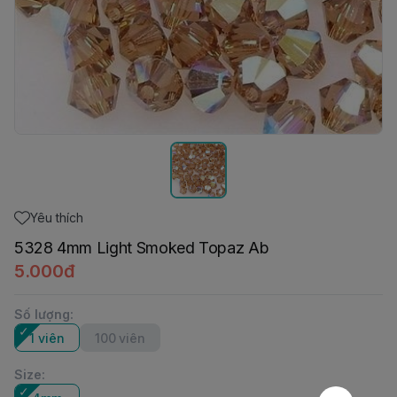
Yêu thích
5328 4mm Light Smoked Topaz Ab
5.000đ
Số lượng
:
1 viên
100 viên
Size
: