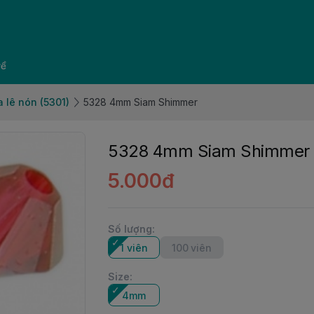
về
 lê nón (5301)
5328 4mm Siam Shimmer
5328 4mm Siam Shimmer
5.000đ
Số lượng
:
1 viên
100 viên
Size
:
4mm