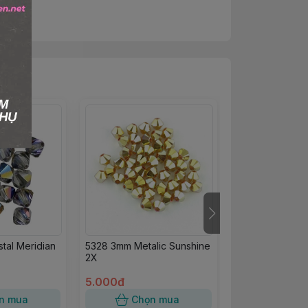
tal Meridian
5328 3mm Metalic Sunshine
Pha lê Precios
2X
gold 24kt
5.000đ
5.000đ
n mua
Chọn mua
Chọn