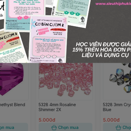
ethyst Blend
5328 4mm Rosaline
5328 3mm Crys
Shimmer 2X
Blue
5.000đ
5.000đ
ọn mua
Chọn mua
Chọ