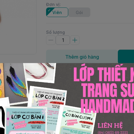
Đơn vị
:
Viên
Gói
Số lượng
Thêm giỏ hàng