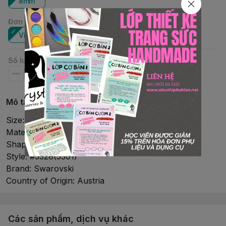
8mm
Đơn vị
:
Viên
Số lượng
Mô tả chi tiết
Size: 8mm
Material: Crystal
Shape: Bicone
Style: #5328(5301)
Brand: Swarovski
Country of Origin: Austria
Các sản phẩm, dịch vụ khác