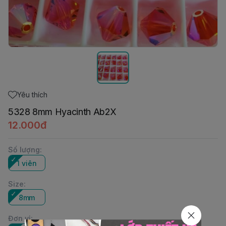
Yêu thích
5328 8mm Hyacinth Ab2X
12.000đ
Số lượng
:
1 viên
Size
:
8mm
Đơn vị
: