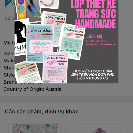
Viên
Số lượng
Mô tả chi tiết
Size: 8mm
Material: Crystal
Shape: Bicone
Style: #5328(5301)
Brand: Swarovski
Country of Origin: Austria
Các sản phẩm, dịch vụ khác