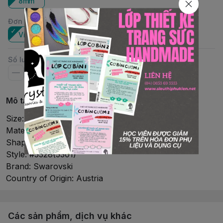
8mm
Đơn vị
:
Viên
Số lượng
Mô tả chi tiết
Size: 8mm
Material: Crystal
Shape: Bicone
Style: #5328(5301)
Brand: Swarovski
Country of Origin: Austria
Các sản phẩm, dịch vụ khác