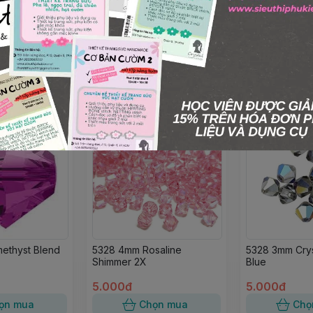
ethyst Blend
5328 4mm Rosaline
5328 3mm Crys
Shimmer 2X
Blue
5.000đ
5.000đ
ọn mua
Chọn mua
Chọ