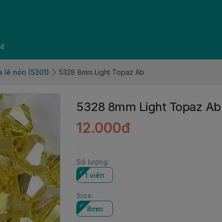
về
 lê nón (5301)
5328 8mm Light Topaz Ab
5328 8mm Light Topaz Ab
12.000đ
Số lượng
:
1 viên
Size
:
8mm