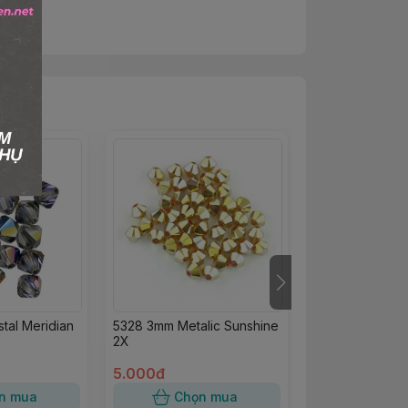
tal Meridian
5328 3mm Metalic Sunshine
Pha lê Precios
2X
gold 24kt
5.000đ
5.000đ
n mua
Chọn mua
Chọn