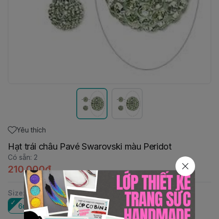
Yêu thích
Hạt trái châu Pavé Swarovski màu Peridot
Có sẵn
:
2
210.000đ
Size
:
6mm