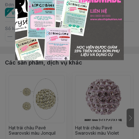
Đơn vị
:
Viên
Số lượng
Các sản phẩm, dịch vụ khác
Hạt trái châu Pavé
Hạt trái châu Pavé
Swarovski màu Jonquil
Swarovski màu Violet