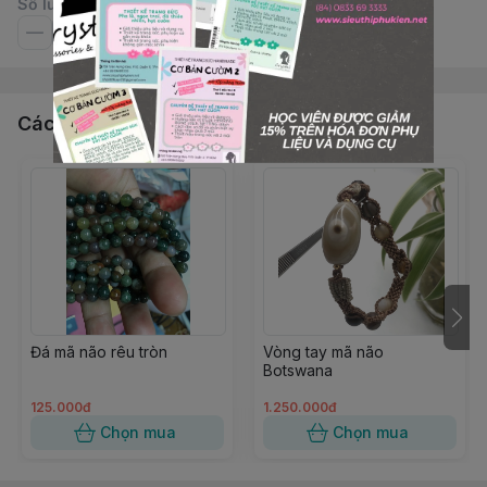
Số lượng
Các sản phẩm, dịch vụ khác
Đá mã não rêu tròn
Vòng tay mã não
Botswana
125.000đ
1.250.000đ
Chọn mua
Chọn mua