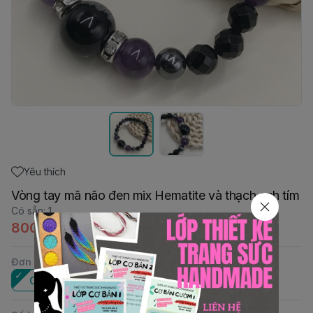
Yêu thích
Vòng tay mã não đen mix Hematite và thạch anh tím
Có sẵn
:
1
800.000đ
Đơn vị
:
Cái