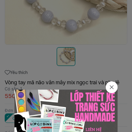
Yêu thích
Vòng tay mã não vân mây mix ngọc trai và pha lê
Có sẵn
:
1
550.000đ
Đơn vị
:
Cái