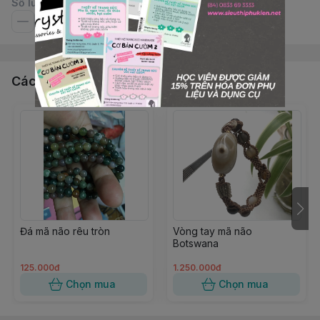
Số lượng
Các sản phẩm, dịch vụ khác
Đá mã não rêu tròn
Vòng tay mã não
Botswana
125.000đ
1.250.000đ
Chọn mua
Chọn mua