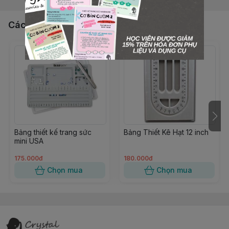
Các sản phẩm, dịch vụ khác
Bảng thiết kế trang sức
Bảng Thiết Kê Hạt 12 inch
mini USA
175.000đ
180.000đ
Chọn mua
Chọn mua