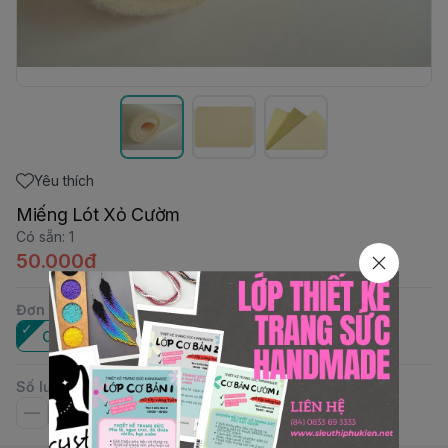
Yêu thích
Miếng Lót Xỏ Cườm
Có sẵn
:
1
50.000đ
Đơn vị
:
Cái
Số lượng