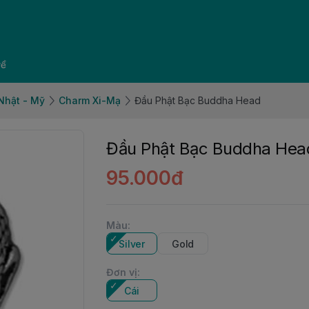
về
 Nhật - Mỹ
Charm Xi-Mạ
Đầu Phật Bạc Buddha Head
Đầu Phật Bạc Buddha Hea
95.000đ
Màu
:
Silver
Gold
Đơn vị
:
Cái