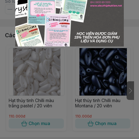
Số lượng
Các sản phẩm, dịch vụ khác
Hạt thủy tinh Chilli màu
Hạt thủy tinh Chilli màu
trắng pastel / 20 viên
Montana / 20 viên
110.000đ
110.000đ
Chọn mua
Chọn mua