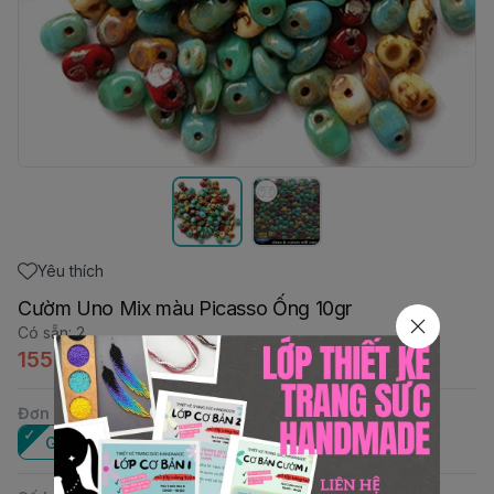
Yêu thích
Cườm Uno Mix màu Picasso Ống 10gr
Có sẵn
:
2
155.000đ
Đơn vị
:
Gói