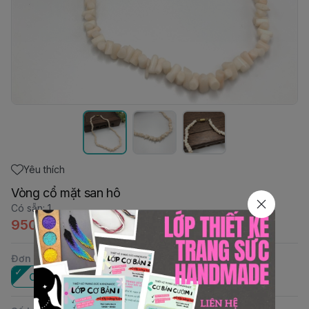
Yêu thích
Vòng cổ mặt san hô
Có sẵn
:
1
950.000đ
Đơn vị
:
Cái