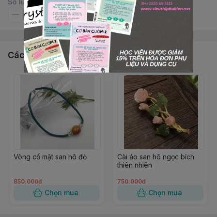
Số lượng
Các sản phẩm, dịch vụ khác
Vòng cổ mặt san hô đỏ
Cài áo san hô ngọc bích
thiên nhiên
850.000đ
750.000đ
Chọn mua
Chọn mua