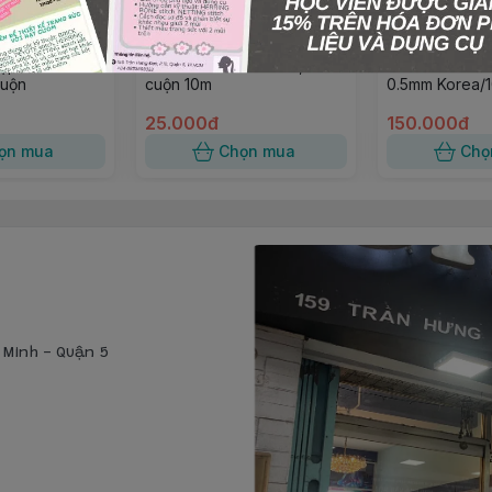
ẹp Tốt
Cước thun tơ mix màu, 1
Cước Thun Tr
uộn
cuộn 10m
0.5mm Korea/
25.000đ
150.000đ
ọn mua
Chọn mua
Chọ
í Minh - Quận 5