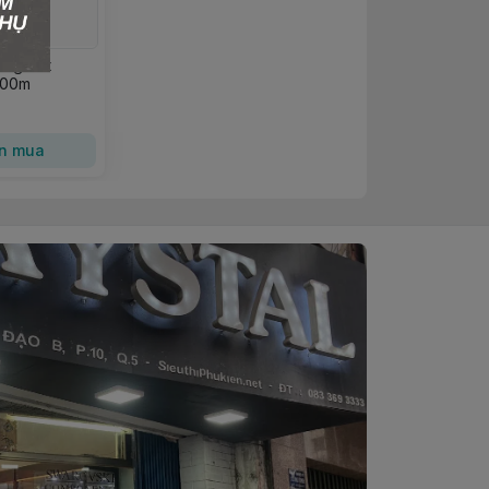
ong Tốt
100m
n mua