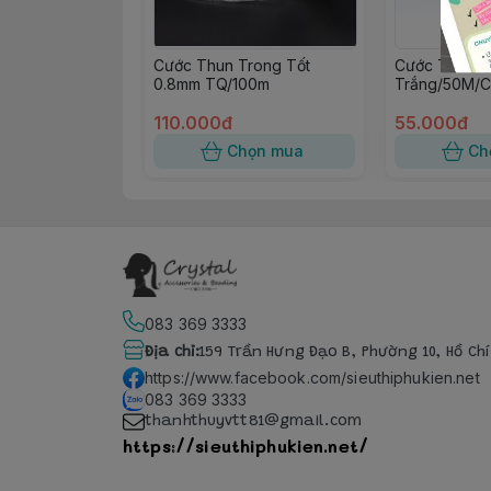
Cước Thun Trong Tốt
Cước Thun D
0.8mm TQ/100m
Trắng/50M/C
110.000đ
55.000đ
Chọn mua
Ch
083 369 3333
Địa chỉ
:
159 Trần Hưng Đạo B, Phường 10, Hồ Ch
https://www.facebook.com/sieuthiphukien.net
083 369 3333
thanhthuyvtt81@gmail.com
https://sieuthiphukien.net/