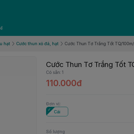
về
u hạt
Cước thun xỏ đá, hạt
Cước Thun Tơ Trắng Tốt TQ/100m
Cước Thun Tơ Trắng Tốt 
Có sẵn
:
1
110.000đ
Đơn vị
:
Cái
Số lượng