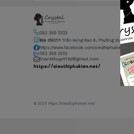
083 369 3333
Địa chỉ
:
159 Trần Hưng Đạo B, Phường 10, Hồ Ch
https://www.facebook.com/sieuthiphukien.net
083 369 3333
thanhthuyvtt81@gmail.com
https://sieuthiphukien.net/
© 2026
https://sieuthiphukien.net/