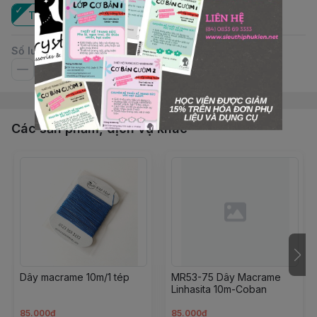
Tép
Số lượng
Các sản phẩm, dịch vụ khác
Dây macrame 10m/1 tép
MR53-75 Dây Macrame
Linhasita 10m-Coban
85.000đ
85.000đ