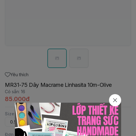
Yêu thích
MR31-75 Dây Macrame Linhasita 10m-Olive
Có sẵn
:
16
85.000đ
Size
:
0.5mm
0.75mm
Đơn vị
: