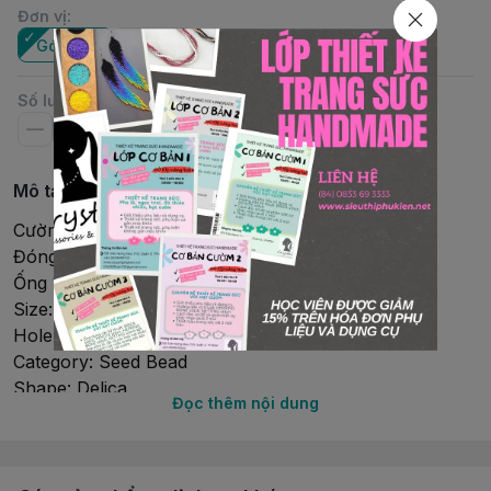
Đơn vị
:
Gói nhỏ
Ống
Số lượng
Mô tả chi tiết
Cườm Miyuki Delica
Đóng gói: Gói nhỏ 2Gr (~400 viên)
Ống 10Gr (~2000 viên)
Size: 11/0 (1.6mmx1.3mm)
Hole size: 0.8 mm
Category: Seed Bead
Shape: Delica
Đọc thêm nội dung
Country: Japan
Brand: Miyuki
Material: Glass