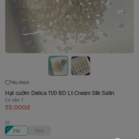
Yêu thích
Hạt cườm Delica 11/0 BD Lt Cream Silk Satin
Có sẵn
:
1
55.000đ
Sl
:
2Gr
10Gr