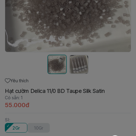
Yêu thích
Hạt cườm Delica 11/0 BD Taupe Silk Satin
Có sẵn
:
1
55.000đ
Sl
:
2Gr
10Gr