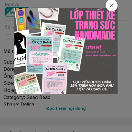
Đơn vị
:
Gói nhỏ
Ống
Số lượng
Mô tả chi tiết
Cườm Miyuki Delica
Đóng gói: Gói nhỏ 2Gr (~400 viên)
Ống 10Gr (~2000 viên)
Size: 11/0 (1.6mmx1.3mm)
Hole size: 0.8 mm
Category: Seed Bead
Shape: Delica
Đọc thêm nội dung
Country: Japan
Brand: Miyuki
Material: Glass