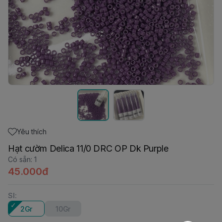
Yêu thích
Hạt cườm Delica 11/0 DRC OP Dk Purple
Có sẵn
:
1
45.000đ
Sl
:
2Gr
10Gr