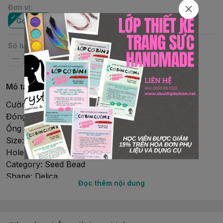
Đơn vị
:
Gói nhỏ
Ống
Số lượng
Mô tả chi tiết
Cườm Miyuki Delica
Đóng gói: Gói nhỏ 2Gr (~400 viên)
Ống 10Gr (~2000 viên)
Size: 11/0 (1.6mmx1.3mm)
Hole size: 0.8 mm
Category: Seed Bead
Shape: Delica
Đọc thêm nội dung
Country: Japan
Brand: Miyuki
Material: Glass