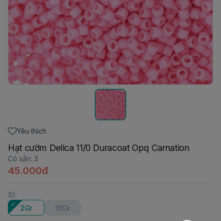
Yêu thích
Hạt cườm Delica 11/0 Duracoat Opq Carnation
Có sẵn
:
3
45.000đ
Sl
:
2Gr
10Gr