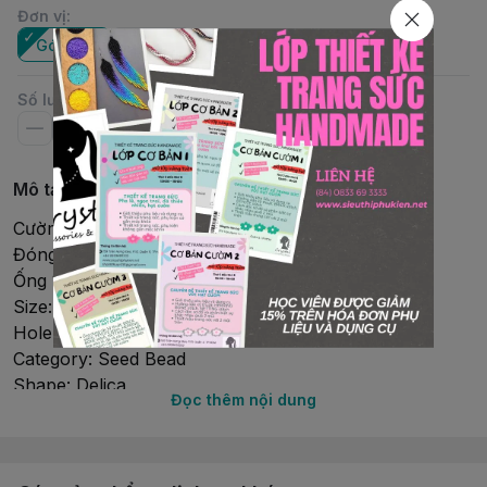
Đơn vị
:
Gói 2Gr
Ống
Số lượng
Mô tả chi tiết
Cườm Miyuki Delica
Đóng gói: Gói nhỏ 2Gr (~400 viên)
Ống 10Gr (~2000 viên)
Size: 11/0 (1.6mmx1.3mm)
Hole size: 0.8 mm
Category: Seed Bead
Shape: Delica
Đọc thêm nội dung
Country: Japan
Brand: Miyuki
Material: Glass