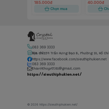
185.000đ
40.000đ
Chọn mua
Ch
083 369 3333
Địa chỉ
:
159 Trần Hưng Đạo B, Phường 10, Hồ Ch
https://www.facebook.com/sieuthiphukien.net
083 369 3333
thanhthuyvtt81@gmail.com
https://sieuthiphukien.net/
© 2026
https://sieuthiphukien.net/