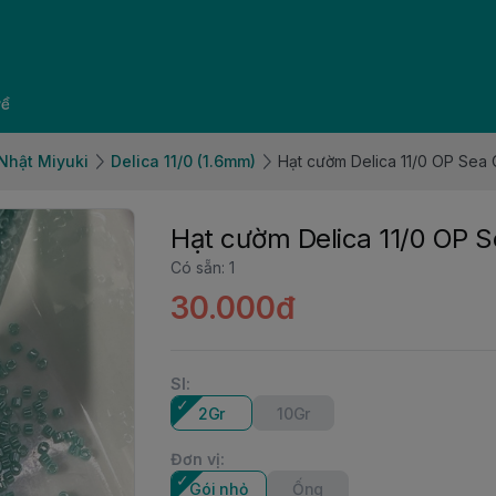
về
Nhật Miyuki
Delica 11/0 (1.6mm)
Hạt cườm Delica 11/0 OP Sea 
Hạt cườm Delica 11/0 OP S
Có sẵn
:
1
30.000đ
Sl
:
2Gr
10Gr
Đơn vị
:
Gói nhỏ
Ống