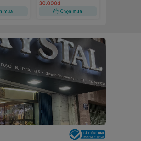
30.000đ
1.350.000đ
n mua
Chọn mua
Chọn