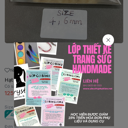
Yêu thích
Hạt thủy tinh Firepolish
Có sẵn
:
21
125.000đ
Size
:
4mm
Đơn vị
: