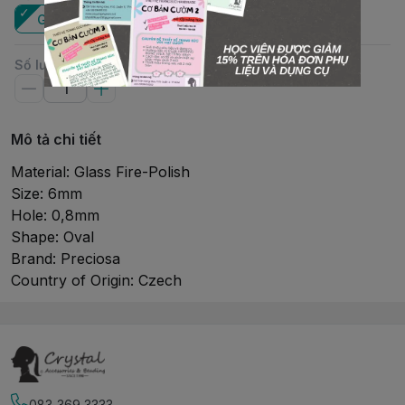
Gói
Số lượng
Mô tả chi tiết
Material: Glass Fire-Polish
Size: 6mm
Hole: 0,8mm
Shape: Oval
Brand: Preciosa
Country of Origin: Czech
083 369 3333