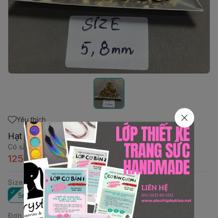
Yêu thích
Hạt thủy tinh Firepolish
Có sẵn
:
37
125.000đ
Size
:
5mm
8mm
Đơn vị
: