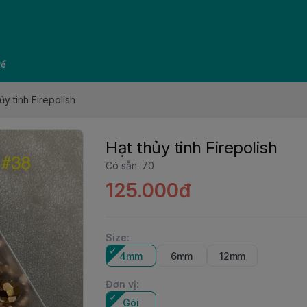
về
ủy tinh Firepolish
Hạt thủy tinh Firepolish
Có sẵn
:
70
125.000đ
Size
:
4mm
6mm
12mm
Đơn vị
:
Gói