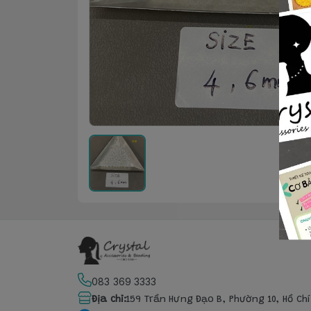
083 369 3333
Địa chỉ
:
159 Trần Hưng Đạo B, Phường 10, Hồ Ch