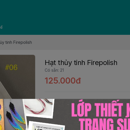
về
ủy tinh Firepolish
Hạt thủy tinh Firepolish
Có sẵn
:
21
125.000đ
Size
:
4mm
Đơn vị
:
Gói