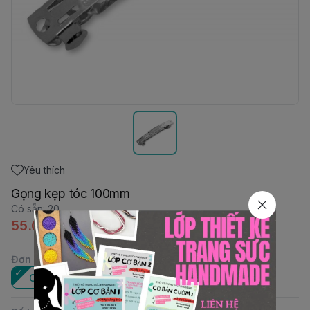
Yêu thích
Gọng kẹp tóc 100mm
Có sẵn
:
20
55.000đ
Đơn vị
:
Cái