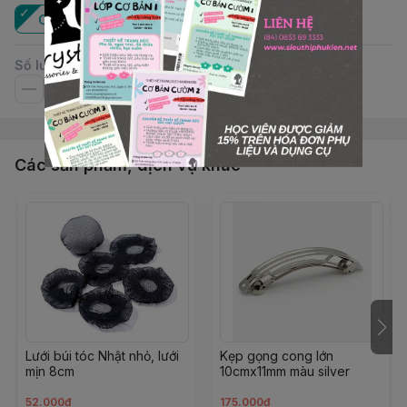
Cái
Số lượng
Các sản phẩm, dịch vụ khác
Lưới búi tóc Nhật nhỏ, lưới
Kẹp gọng cong lớn
mịn 8cm
10cmx11mm màu silver
52.000đ
175.000đ