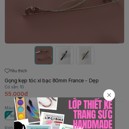
Yêu thích
Gọng kẹp tóc xi bạc 80mm France - Dẹp
Có sẵn
:
10
55.000đ
Màu
:
Silver
Đơn vị
: