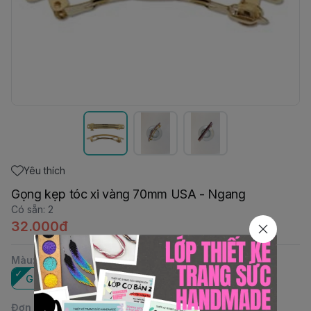
Yêu thích
Gọng kẹp tóc xi vàng 70mm USA - Ngang
Có sẵn
:
2
32.000đ
Màu
:
Gold
Đơn vị
: