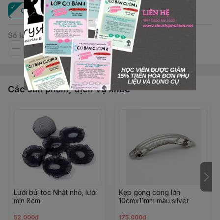
Cái
Số lượng
Các sản phẩm, dịch vụ khác
Lưới búi tóc Nhật nhỏ, lưới
Kẹp gọng cong lớn
mịn 8cm
10cmx11mm màu silver
52.000đ
175.000đ