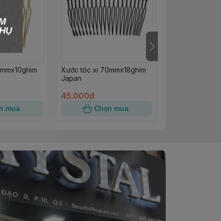
38mmx10ghim
Xước tóc xi 70mmx18ghim
Xước tóc xi 8
Japan
Japan
45.000đ
125.000đ
n mua
Chọn mua
Chọn