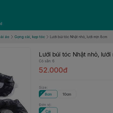
về
cài áo
Gọng cài, kẹp tóc
Lưới búi tóc Nhật nhỏ, lưới mịn 8cm
Lưới búi tóc Nhật nhỏ, lướ
Có sẵn
:
6
52.000đ
Size
:
8cm
10cm
Đơn vị
:
Cái