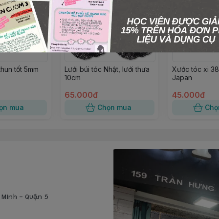
thun tốt 5mm
Lưới búi tóc Nhật, lưới thưa
Xước tóc xi 
10cm
Japan
65.000đ
45.000đ
ọn mua
Chọn mua
Chọ
í Minh - Quận 5