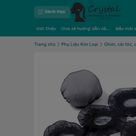
Danh mục
Giới thiệu
Chia sẻ hướng dẫn và kinh nghiệm
Mẫu mới 
Trang chủ
Phụ Liệu Kim Loại
Ghim, cài tóc, 