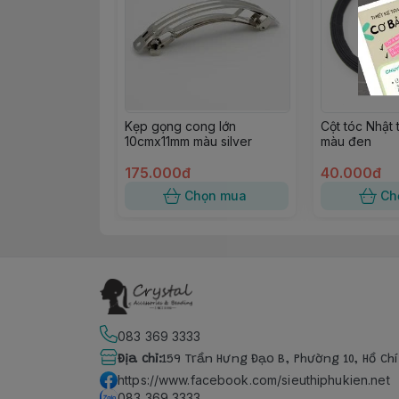
Kẹp gọng cong lớn
Cột tóc Nhật 
10cmx11mm màu silver
màu đen
175.000đ
40.000đ
Chọn mua
Ch
083 369 3333
Địa chỉ
:
159 Trần Hưng Đạo B, Phường 10, Hồ Ch
https://www.facebook.com/sieuthiphukien.net
083 369 3333