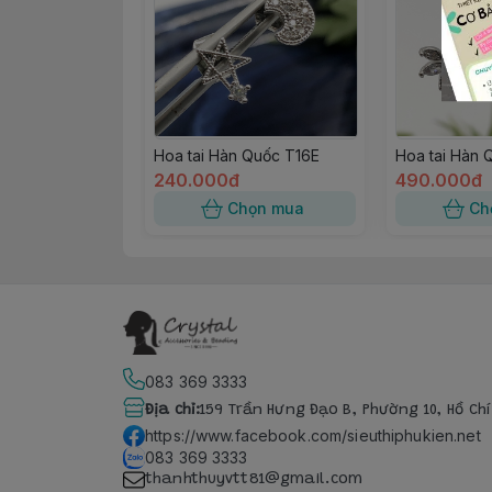
Hoa tai Hàn Quốc T16E
Hoa tai Hàn 
240.000đ
490.000đ
Chọn mua
Ch
083 369 3333
Địa chỉ
:
159 Trần Hưng Đạo B, Phường 10, Hồ Ch
https://www.facebook.com/sieuthiphukien.net
083 369 3333
thanhthuyvtt81@gmail.com