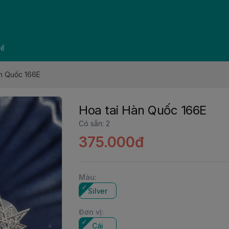
về
àn Quốc 166E
Hoa tai Hàn Quốc 166E
Có sẵn
:
2
375.000đ
Màu
:
Silver
Đơn vị
:
Cái