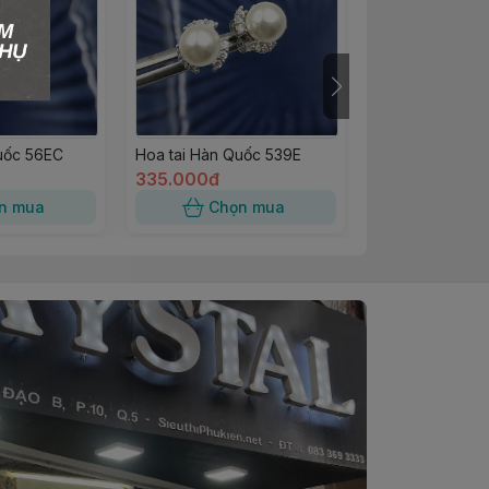
uốc 56EC
Hoa tai Hàn Quốc 539E
Hoa tai Hàn Qu
335.000đ
270.000đ
n mua
Chọn mua
Chọn