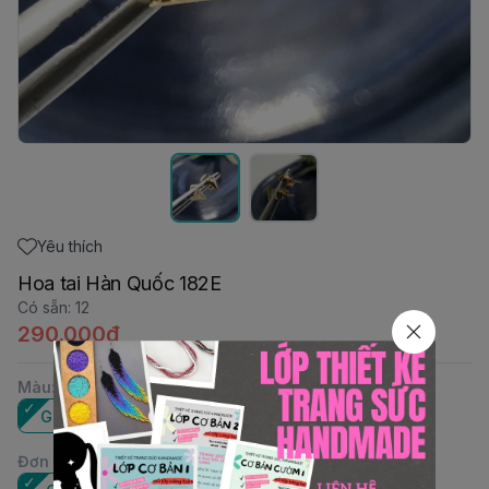
Yêu thích
Hoa tai Hàn Quốc 182E
Có sẵn
:
12
290.000đ
Màu
:
Gold
Silver
Đơn vị
: