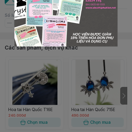
Cái
Số lượng
Các sản phẩm, dịch vụ khác
Hoa tai Hàn Quốc T16E
Hoa tai Hàn Quốc 715E
240.000đ
490.000đ
Chọn mua
Chọn mua