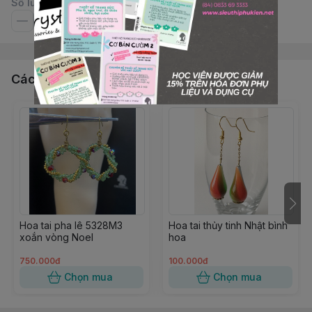
Số lượng
Các sản phẩm, dịch vụ khác
Hoa tai pha lê 5328M3
Hoa tai thủy tinh Nhật bình
xoắn vòng Noel
hoa
750.000đ
100.000đ
Chọn mua
Chọn mua