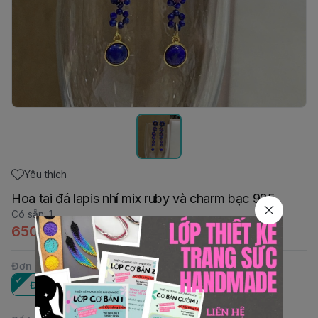
Yêu thích
Hoa tai đá lapis nhí mix ruby và charm bạc 925
Có sẵn
:
1
650.000đ
Đơn vị
:
Đôi