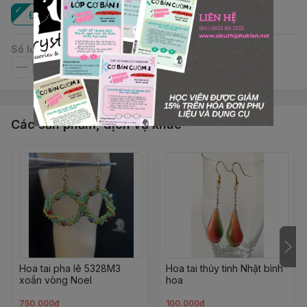
Đôi
Số lượng
Các sản phẩm, dịch vụ khác
Hoa tai pha lê 5328M3
Hoa tai thủy tinh Nhật bình
xoắn vòng Noel
hoa
750.000đ
100.000đ