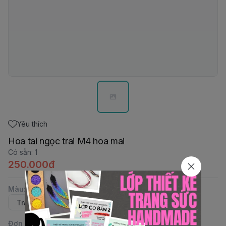
Yêu thích
Hoa tai ngọc trai M4 hoa mai
Có sẵn
:
1
250.000đ
Màu
:
Trắng - vàng
Hồng
Xanh 302
Trắng
Đơn vị
: