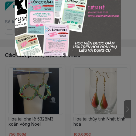
Đôi
Số lượng
Các sản phẩm, dịch vụ khác
Hoa tai pha lê 5328M3
Hoa tai thủy tinh Nhật bình
xoắn vòng Noel
hoa
750.000đ
100.000đ