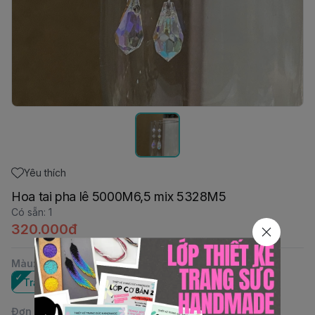
Yêu thích
Hoa tai pha lê 5000M6,5 mix 5328M5
Có sẵn
:
1
320.000đ
Màu
:
Trắng AB
Đơn vị
: