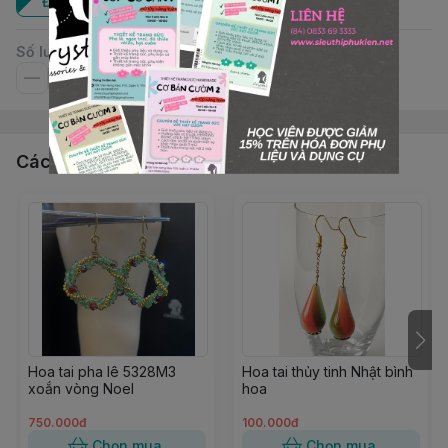
Đôi
Số lượng
Các sản phẩm, dịch vụ khác
Hoa tai pha lê 5328M3
Hoa tai thủy tinh Nhật bình
xoắn vòng Noel
hoa
750.000đ
100.000đ
Chọn mua
Chọn mua