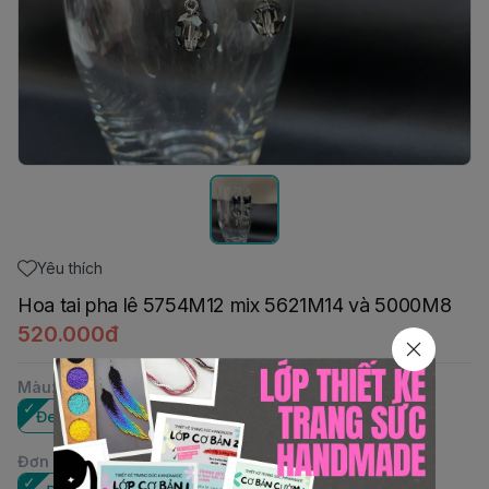
Yêu thích
Hoa tai pha lê 5754M12 mix 5621M14 và 5000M8
520.000đ
Màu
:
Đen - Sini
Đơn vị
: