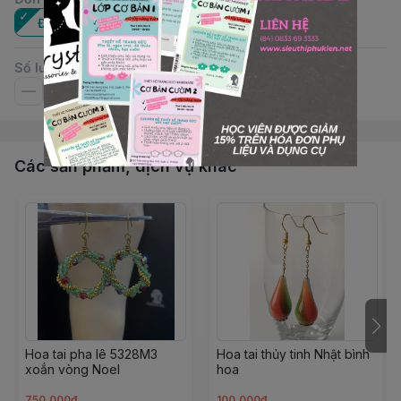
Đôi
Số lượng
Các sản phẩm, dịch vụ khác
Hoa tai pha lê 5328M3
Hoa tai thủy tinh Nhật bình
xoắn vòng Noel
hoa
750.000đ
100.000đ