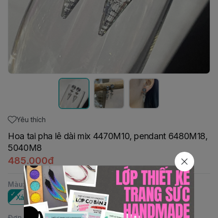
Yêu thích
Hoa tai pha lê dài mix 4470M10, pendant 6480M18,
5040M8
485.000đ
Màu
:
Xám-Rose Patina
Đơn vị
: