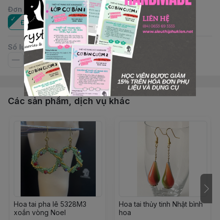
Đơn vị
:
Đôi
Số lượng
Các sản phẩm, dịch vụ khác
Hoa tai pha lê 5328M3
Hoa tai thủy tinh Nhật bình
xoắn vòng Noel
hoa