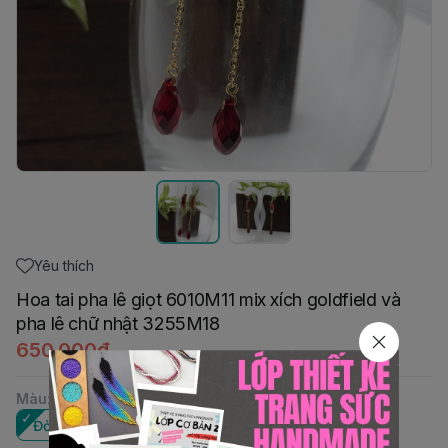
Yêu thích
Hoa tai pha lê giọt 6010M11 mix xích goldfield và
pha lê chữ nhật 3255M18
650.000đ
Màu
:
Đỏ Siam