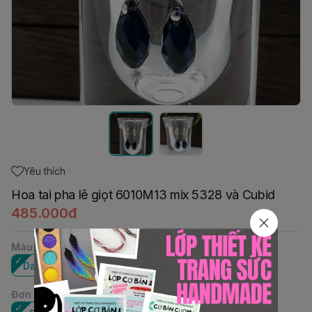
Yêu thích
Hoa tai pha lê giọt 6010M13 mix 5328 và Cubid
485.000đ
Màu
:
Dark Indigo
Trắng AB
Đơn vị
: