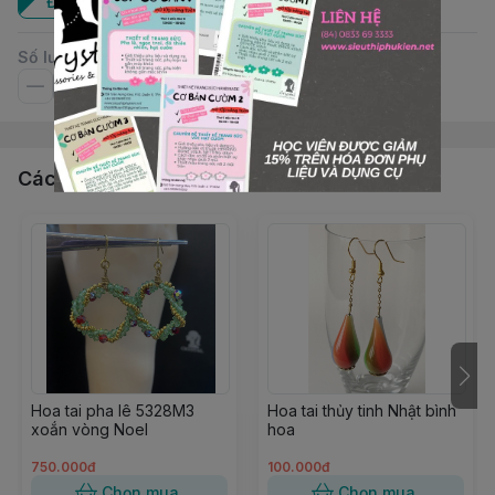
Đôi
Số lượng
Các sản phẩm, dịch vụ khác
Hoa tai pha lê 5328M3
Hoa tai thủy tinh Nhật bình
xoắn vòng Noel
hoa
750.000đ
100.000đ
Chọn mua
Chọn mua