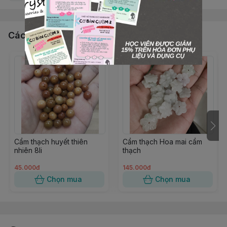
Các sản phẩm, dịch vụ khác
Cẩm thạch huyết thiên
Cẩm thạch Hoa mai cẩm
nhiên 8li
thạch
45.000đ
145.000đ
Chọn mua
Chọn mua