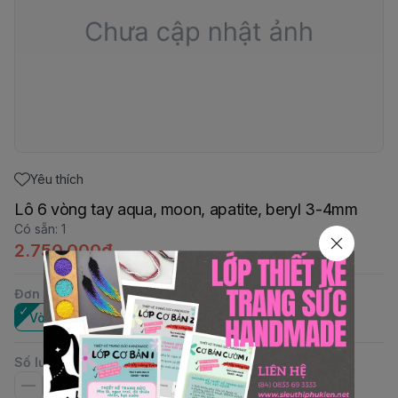
Yêu thích
Lô 6 vòng tay aqua, moon, apatite, beryl 3-4mm
Có sẵn
:
1
2.750.000đ
Đơn vị
:
Vòng tay
Số lượng