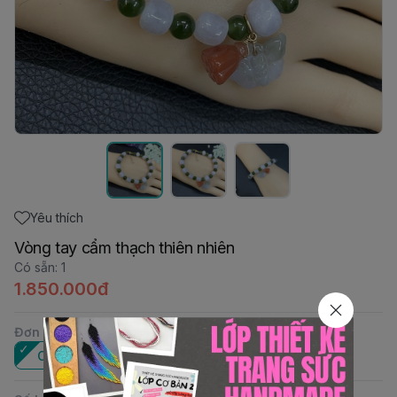
Yêu thích
Vòng tay cẩm thạch thiên nhiên
Có sẵn
:
1
1.850.000đ
Đơn vị
:
Cái