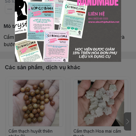
Số lượng
Mô tả chi tiết
Cẩm thạch tím mix ngọc bích, charm sen mã não và
bướm cẩm thạch, khóa GF
Các sản phẩm, dịch vụ khác
Cẩm thạch huyết thiên
Cẩm thạch Hoa mai cẩm